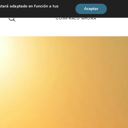
estará adaptado en función a tus
Aceptar
CÓMPRALO AHORA