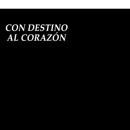
CONTACTO
España —
Tacoronte, Santa Cruz de Tenerife, 38350
willmary@condestinoalcorazon.com
662 480 850
SÍGUEME